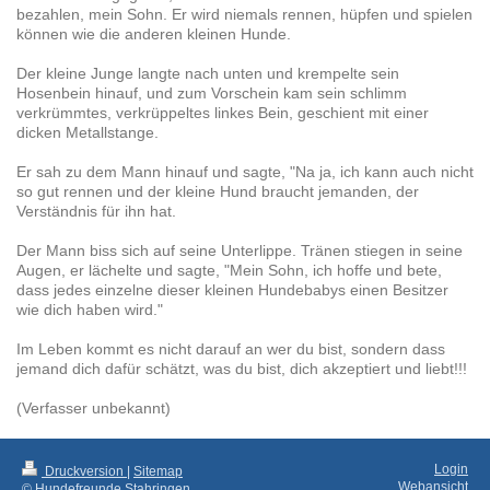
bezahlen, mein Sohn. Er wird niemals rennen, hüpfen und spielen
können wie die anderen kleinen Hunde.
Der kleine Junge langte nach unten und krempelte sein
Hosenbein hinauf, und zum Vorschein kam sein schlimm
verkrümmtes, verkrüppeltes linkes Bein, geschient mit einer
dicken Metallstange.
Er sah zu dem Mann hinauf und sagte, "Na ja, ich kann auch nicht
so gut rennen und der kleine Hund braucht jemanden, der
Verständnis für ihn hat.
Der Mann biss sich auf seine Unterlippe. Tränen stiegen in seine
Augen, er lächelte und sagte, "Mein Sohn, ich hoffe und bete,
dass jedes einzelne dieser kleinen Hundebabys einen Besitzer
wie dich haben wird."
Im Leben kommt es nicht darauf an wer du bist, sondern dass
jemand dich dafür schätzt, was du bist, dich akzeptiert und liebt!!!
(Verfasser unbekannt)
Login
Druckversion
|
Sitemap
Webansicht
© Hundefreunde Stahringen